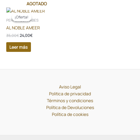
AGOTADO
El
El
precio
precio
¡Oferta!
¡Oferta!
original
actual
PERFUMES ÁRABES
era:
es:
AL NOBLE AMEER
35,00€.
24,00€.
35,00
€
24,00
€
Leer más
Aviso Legal
Politica de privacidad
Términos y condiciones
Política de Devoluciones
Política de cookies