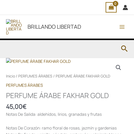
Ir
al
contenido
BRILLANDO LIBERTAD
Bus
Inicio
/
PERFUMES ÁRABES
/ PERFUME ÁRABE FAKHAR GOLD
PERFUMES ÁRABES
PERFUME ÁRABE FAKHAR GOLD
45,00
€
Notas De Salida: aldehídos, lirios, granadas y frutas
Notas De Corazón: ramo floral de rosas, jazmín y gardenias