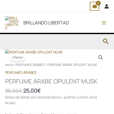
Ir
al
contenido
BRILLANDO LIBERTAD
Bus
El
El
precio
precio
¡Oferta!
original
actual
Inicio
/
PERFUMES ÁRABES
/ PERFUME ÁRABE OPULENT MUSK
era:
es:
PERFUMES ÁRABES
35,00€.
25,00€.
PERFUME ÁRABE OPULENT MUSK
35,00
€
25,00
€
Notas de Salida son almizcle blanco, azafrán y limón (lima
ácida);