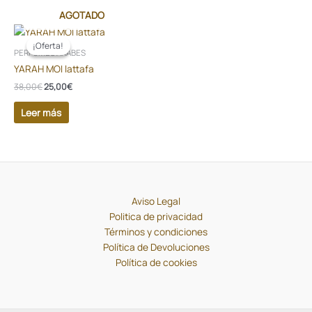
AGOTADO
El
El
precio
precio
¡Oferta!
¡Oferta!
original
actual
PERFUMES ÁRABES
era:
es:
YARAH MOI lattafa
38,00€.
25,00€.
38,00
€
25,00
€
Leer más
Aviso Legal
Politica de privacidad
Términos y condiciones
Política de Devoluciones
Política de cookies