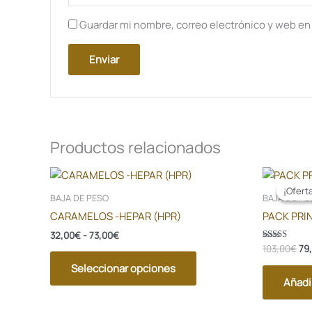
Guardar mi nombre, correo electrónico y web en
Productos relacionados
Rango
El
Este
de
pre
producto
¡Ofert
¡Ofert
precios:
ori
BAJA DE PESO
BAJA DE PE
tiene
desde
era
CARAMELOS -HEPAR (HPR)
PACK PRI
32,00€
103
múltiples
hasta
32,00
€
-
73,00
€
variantes.
73,00€
103,00
€
79
Valorado en
Las
5.00
de 5
Seleccionar opciones
opciones
Añadir
se
pueden