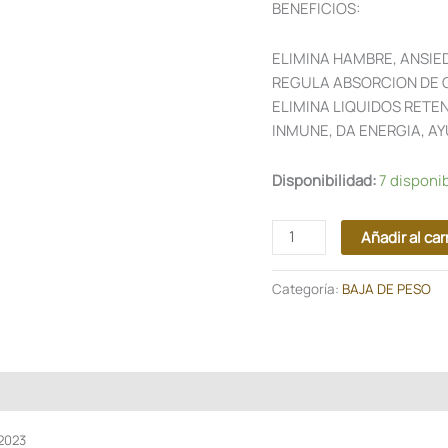
BENEFICIOS:
valoración
de un cliente
ELIMINA HAMBRE, ANSIED
REGULA ABSORCION DE 
ELIMINA LIQUIDOS RETE
INMUNE, DA ENERGIA, AY
Disponibilidad:
7 disponi
Añadir al car
Categoría:
BAJA DE PESO
 2023