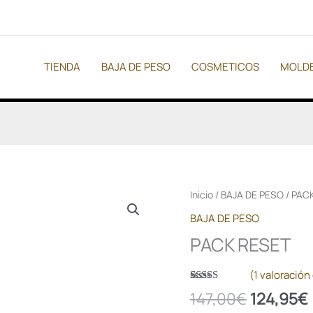
TIENDA
BAJA DE PESO
COSMETICOS
MOLDE
El
PACK
Inicio
/
BAJA DE PESO
/ PAC
precio
RESET
BAJA DE PESO
original
cantidad
PACK RESET
era:
147,00€.
(
1
valoración 
Valorado
1
147,00
€
124,95
€
con
5.00
de
5 en base a