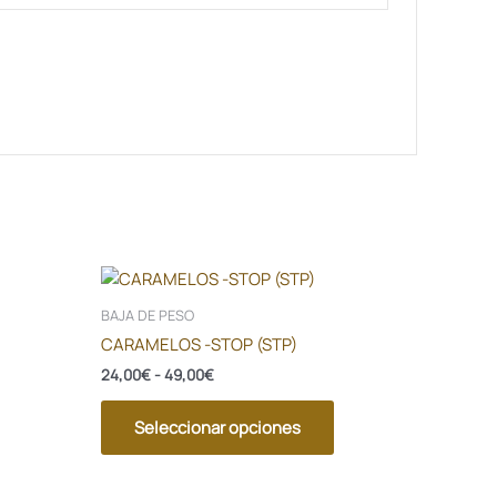
Rango
Este
de
producto
precios:
BAJA DE PESO
tiene
desde
CARAMELOS -STOP (STP)
24,00€
múltiples
hasta
24,00
€
-
49,00
€
variantes.
49,00€
Las
Seleccionar opciones
opciones
se
pueden