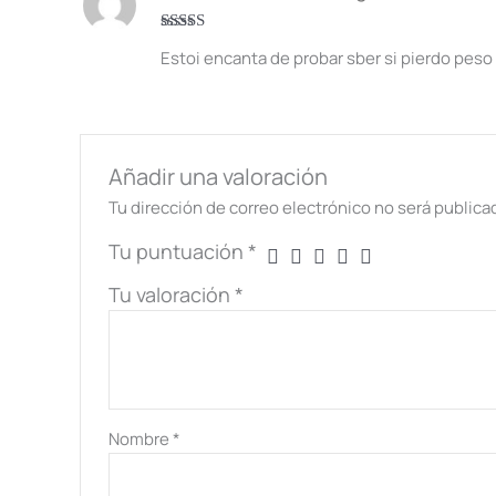
Valorado en
Estoi encanta de probar sber si pierdo peso
5
de 5
Añadir una valoración
Tu dirección de correo electrónico no será publica
Tu puntuación
*
Tu valoración
*
Nombre
*