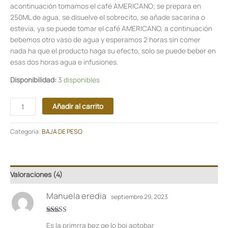
acontinuación tomamos el café AMERICANO; se prepara en
250ML de agua, se disuelve el sobrecito, se añade sacarina o
estevia, ya se puede tomar el café AMERICANO, a continuación
bebemos otro vaso de agua y esperamos 2 horas sin comer
nada ha que el producto haga su efecto, solo se puede beber en
esas dos horas agua e infusiones.
Disponibilidad:
3 disponibles
Añadir al carrito
Categoría:
BAJA DE PESO
Valoraciones (4)
Manuela eredia
septiembre 29, 2023
Valorado en
Es la primrra bez qe lo boi aptobar
5
de 5