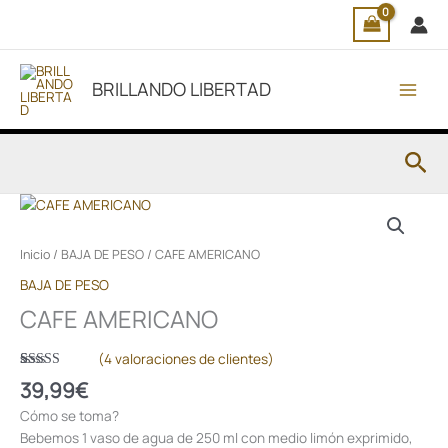
Ir
al
contenido
BRILLANDO LIBERTAD
Bus
CAFE
AMERICANO
cantidad
Inicio
/
BAJA DE PESO
/ CAFE AMERICANO
BAJA DE PESO
CAFE AMERICANO
(
4
valoraciones de clientes)
Valorado
4
39,99
€
con
5.00
de
5 en base a
Cómo se toma?
valoraciones
de clientes
Bebemos 1 vaso de agua de 250 ml con medio limón exprimido,