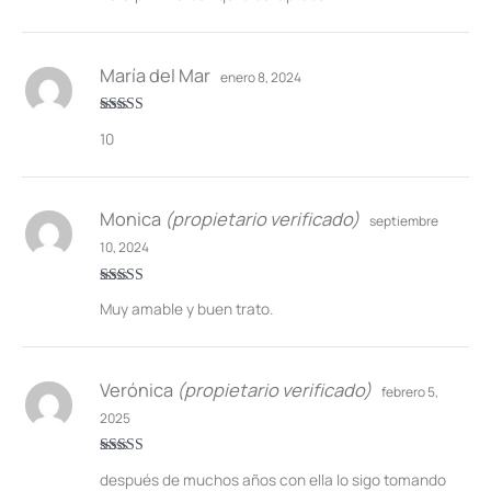
María del Mar
enero 8, 2024
Valorado en
10
5
de 5
Monica
(propietario verificado)
septiembre
10, 2024
Valorado en
Muy amable y buen trato.
5
de 5
Verónica
(propietario verificado)
febrero 5,
2025
Valorado en
después de muchos años con ella lo sigo tomando
5
de 5