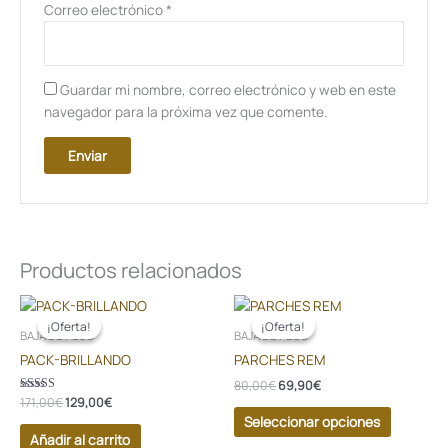
Correo electrónico
*
Guardar mi nombre, correo electrónico y web en este
navegador para la próxima vez que comente.
Productos relacionados
El
El
El
El
Este
precio
precio
precio
precio
producto
¡Oferta!
¡Oferta!
¡Oferta!
¡Oferta!
original
actual
original
actual
BAJA DE PESO
BAJA DE PESO
tiene
era:
es:
era:
es:
PACK-BRILLANDO
PARCHES REM
171,00€.
129,00€.
80,00€.
69,90€.
múltiples
80,00
€
69,90
€
variantes
Valorado en
171,00
€
129,00
€
Las
5.00
Seleccionar opciones
de 5
opciones
Añadir al carrito