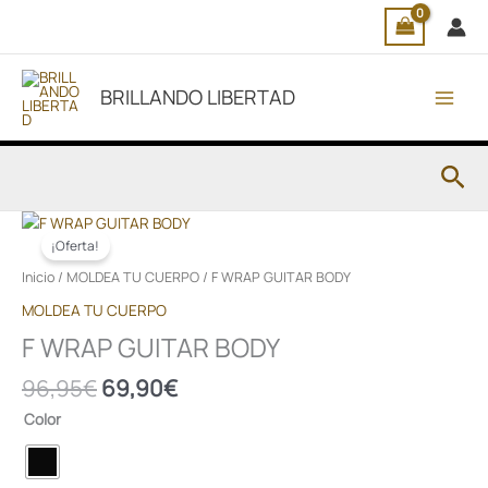
Ir
al
contenido
BRILLANDO LIBERTAD
Bus
El
El
F
precio
precio
WRAP
¡Oferta!
original
actual
GUITAR
Inicio
/
MOLDEA TU CUERPO
/ F WRAP GUITAR BODY
era:
es:
BODY
MOLDEA TU CUERPO
96,95€.
69,90€.
cantidad
F WRAP GUITAR BODY
96,95
€
69,90
€
Color