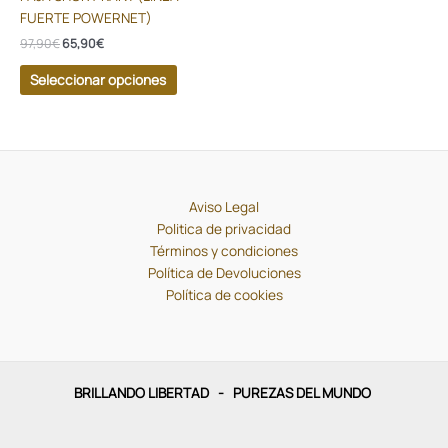
variantes.
FUERTE POWERNET)
Las
97,90
€
65,90
€
opciones
se
Seleccionar opciones
pueden
elegir
en
la
página
de
Aviso Legal
producto
Politica de privacidad
Términos y condiciones
Política de Devoluciones
Política de cookies
BRILLANDO LIBERTAD - PUREZAS DEL MUNDO