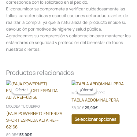
corresponda con lo solicitado en el pedido.
El consumidor se compromete a verificar cuidadosamente las
tallas, características y especificaciones del producto antes de
realizar la compra, ya que la naturaleza del producto impide su
devolución por motivos de higiene y salud pública.
Agradecemos su comprensión y colaboración para mantener los
estándares de seguridad y protección del bienestar de todos
nuestros clientes.
Productos relacionados
El
El
El
El
Este
Este
precio
precio
precio
precio
producto
producto
¡Oferta!
¡Oferta!
¡Oferta!
¡Oferta!
original
actual
original
actual
MOLDEA TU CUERPO
tiene
tiene
era:
es:
era:
es:
TABLA ABDOMINAL PERA
89,95€.
53,90€.
38,00€.
29,90€.
múltiples
múltiples
MOLDEA TU CUERPO
38,00
€
29,90
€
variantes.
variantes
(FAJA POWERNET) ENTERIZA
Las
Las
Seleccionar opciones
SHORT ESPALDA ALTA REF-
opciones
opciones
62166
se
se
89,95
€
53,90
€