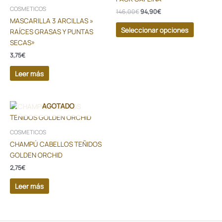
146,00€.
94,90€.
múltiples
COSMETICOS
146,00
€
94,90
€
variantes
MASCARILLA 3 ARCILLAS »
Las
Seleccionar opciones
RAÍCES GRASAS Y PUNTAS
opciones
SECAS»
se
3,75
€
pueden
elegir
Leer más
en
la
página
AGOTADO
de
producto
COSMETICOS
CHAMPÚ CABELLOS TEÑIDOS
GOLDEN ORCHID
2,75
€
Leer más