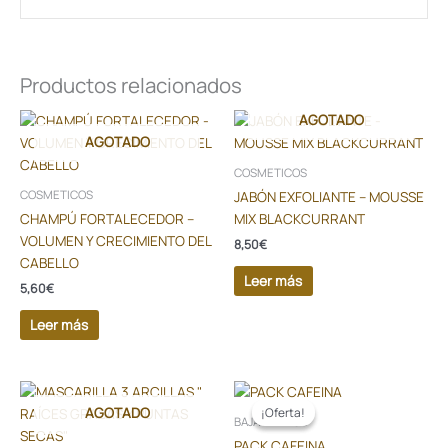
Productos relacionados
AGOTADO
AGOTADO
COSMETICOS
JABÓN EXFOLIANTE – MOUSSE
COSMETICOS
CHAMPÚ FORTALECEDOR –
MIX BLACKCURRANT
VOLUMEN Y CRECIMIENTO DEL
8,50
€
CABELLO
Leer más
5,60
€
Leer más
El
El
Este
precio
precio
AGOTADO
producto
¡Oferta!
¡Oferta!
original
actual
BAJA DE PESO
tiene
era:
es:
PACK CAFEINA