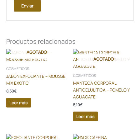
Productos relacionados
AGOTADO
AGOTADO
COSMETICOS
JABÓN EXFOLIANTE – MOUSSE
COSMETICOS
MIX EXOTIC
MANTECA CORPORAL
ANTICELULÍTICA – POMELO Y
8,50
€
AGUACATE
Leer más
5,10
€
Leer más
El
El
Este