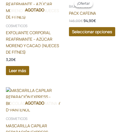
precio
precio
producto
¡Oferta!
¡Oferta!
original
actual
BAJA DE PESO
AGOTADO
tiene
era:
es:
PACK CAFEINA
146,00€.
94,90€.
múltiples
146,00
€
94,90
€
variantes
COSMETICOS
Las
Seleccionar opciones
EXFOLIANTE CORPORAL
opciones
REAFIRMANTE – AZÚCAR
se
MORENO Y CACAO (NUECES
pueden
DE FITNES)
elegir
3,20
€
en
la
Leer más
página
de
producto
AGOTADO
COSMETICOS
MASCARILLA CAPILAR