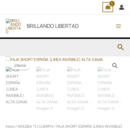
Ir
al
contenido
BRILLANDO LIBERTAD
Bus
El
El
FAJA
precio
precio
SHORT
¡Oferta!
original
actual
ESPAÑA
era:
es:
(LINEA
74,50€.
52,75€.
INVISIBLE)
ALTA
GAMA
cantidad
Inicio
/
MOLDEA TU CUERPO
/ FAJA SHORT ESPAÑA (LINEA INVISIBLE)