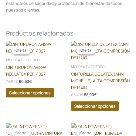
estándares de seguridad y protección del bienestar de todos
nuestros clientes.
Productos relacionados
El
El
El
El
Este
Este
precio
precio
precio
precio
producto
producto
¡Oferta!
¡Oferta!
¡Oferta!
¡Oferta!
original
actual
original
actual
tiene
tiene
era:
es:
era:
es:
MOLDEA TU CUERPO
74,99€.
60,50€.
65,40€.
58,90€.
múltiples
múltiples
CINTURURÓN AVISPA
MOLDEA TU CUERPO
variantes.
variantes
NEOLATEX REF-4027
CINTURILLA DE LATEX (ANN
Las
Las
MICHELLE) ALTA COMPRESIÓN
74,99
€
60,50
€
opciones
opciones
DE LUJO
se
se
Seleccionar opciones
65,40
€
58,90
€
pueden
pueden
elegir
elegir
Seleccionar opciones
en
en
la
la
página
página
El
El
El
El
Este
Este
precio
precio
precio
precio
de
de
producto
producto
¡Oferta!
¡Oferta!
¡Oferta!
¡Oferta!
original
actual
original
actual