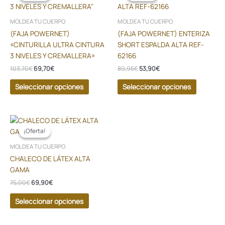
producto
producto
tiene
tiene
era:
es:
era:
es:
103,70€.
69,70€.
89,95€.
53,90€.
múltiples
múltiples
MOLDEA TU CUERPO
MOLDEA TU CUERPO
variantes.
variantes
(FAJA POWERNET)
(FAJA POWERNET) ENTERIZA
Las
Las
«CINTURILLA ULTRA CINTURA
SHORT ESPALDA ALTA REF-
opciones
opciones
3 NIVELES Y CREMALLERA»
62166
se
se
103,70
€
69,70
€
89,95
€
53,90
€
pueden
pueden
elegir
elegir
Seleccionar opciones
Seleccionar opciones
en
en
la
la
página
página
El
El
Este
precio
precio
de
de
producto
¡Oferta!
¡Oferta!
original
actual
producto
producto
tiene
era:
es:
MOLDEA TU CUERPO
75,00€.
69,90€.
múltiples
CHALECO DE LÁTEX ALTA
variantes.
GAMA
Las
75,00
€
69,90
€
opciones
se
Seleccionar opciones
pueden
elegir